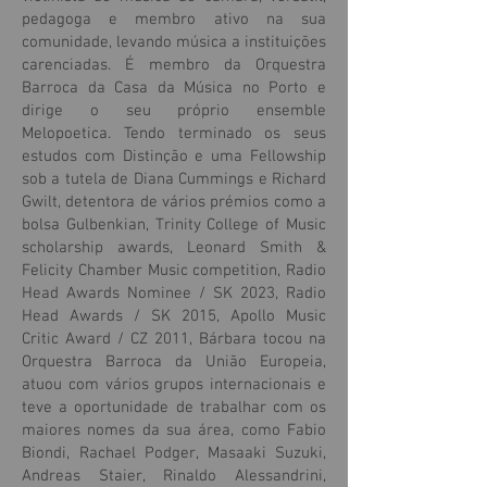
pedagoga e membro ativo na sua
comunidade, levando música a instituições
carenciadas. É membro da Orquestra
Barroca da Casa da Música no Porto e
dirige o seu próprio ensemble
Melopoetica. Tendo terminado os seus
estudos com Distinção e uma Fellowship
sob a tutela de Diana Cummings e Richard
Gwilt, detentora de vários prémios como a
bolsa Gulbenkian, Trinity College of Music
scholarship awards, Leonard Smith &
Felicity Chamber Music competition, Radio
Head Awards Nominee / SK 2023, Radio
Head Awards / SK 2015, Apollo Music
Critic Award / CZ 2011, Bárbara tocou na
Orquestra Barroca da União Europeia,
atuou com vários grupos internacionais e
teve a oportunidade de trabalhar com os
maiores nomes da sua área, como Fabio
Biondi, Rachael Podger, Masaaki Suzuki,
Andreas Staier, Rinaldo Alessandrini,