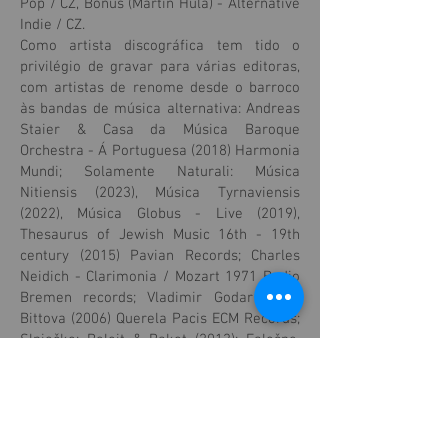
Pop / CZ, Bonus (Martin Hula) - Alternative
Indie / CZ.
Como artista discográfica tem tido o
privilégio de gravar para várias editoras,
com artistas de renome desde o barroco
às bandas de música alternativa: Andreas
Staier & Casa da Música Baroque
Orchestra - Á Portuguesa (2018) Harmonia
Mundi; Solamente Naturali: Música
Nitiensis (2023), Música Tyrnaviensis
(2022), Música Globus - Live (2019),
Thesaurus of Jewish Music 16th - 19th
century (2015) Pavian Records; Charles
Neidich - Clarimonia / Mozart 1971 Radio
Bremen records; Vladimir Godar - Iva
Bittova (2006) Querela Pacis ECM Records;
Slniečko: Beloit & Bakot (2013); Falošne,
Ale s citou (2015); Mate nás rádio (2023)
Pavian Records; Gabriel Kain (2019)
Deadred Records; FanoSuite (2015) Sonic
Cat Studio; Dissonance (2014) The
Intricacies of Nothingness, Czech