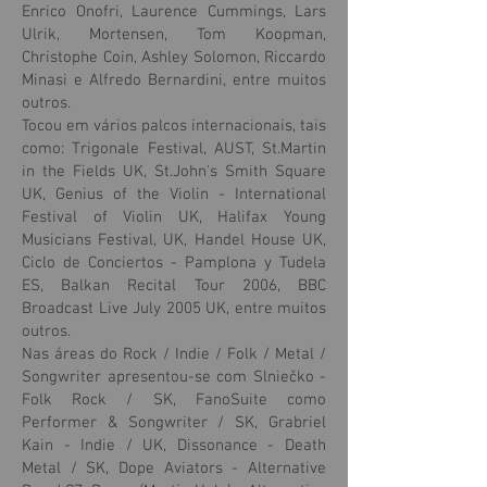
Enrico Onofri, Laurence Cummings, Lars
Ulrik, Mortensen, Tom Koopman,
Christophe Coin, Ashley Solomon, Riccardo
Minasi e Alfredo Bernardini, entre muitos
outros.
Tocou em vários palcos internacionais, tais
como: Trigonale Festival, AUST, St.Martin
in the Fields UK, St.John's Smith Square
UK, Genius of the Violin - International
Festival of Violin UK, Halifax Young
Musicians Festival, UK, Handel House UK,
Ciclo de Conciertos - Pamplona y Tudela
ES, Balkan Recital Tour 2006, BBC
Broadcast Live July 2005 UK, entre muitos
outros.
Nas áreas do Rock / Indie / Folk / Metal /
Songwriter apresentou-se com Slniečko -
Folk Rock / SK, FanoSuite como
Performer & Songwriter / SK, Grabriel
Kain - Indie / UK, Dissonance - Death
Metal / SK, Dope Aviators - Alternative